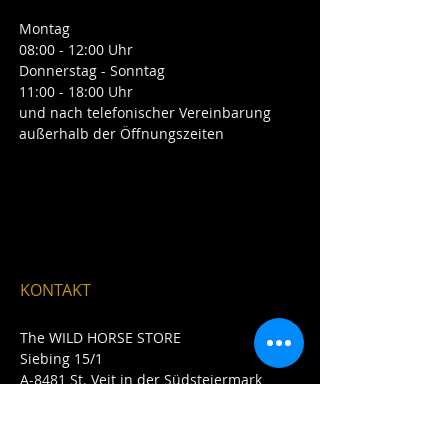
Montag
08:00 - 12:00 Uhr
Donnerstag - Sonntag
11:00 - 18:00 Uhr
und nach telefonischer Vereinbarung
außerhalb der Öffnungszeiten
KONTAKT
The WILD HORSE STORE
Siebing 15/1
A-8481 St. Veit in der Südsteiermark
E /
buero.hkl@gmail.com
​T /
+43 3472 8215